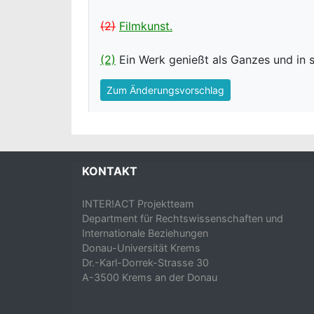
(2)
Filmkunst.
(2)
Ein Werk genießt als Ganzes und in s
Zum Änderungsvorschlag
KONTAKT
INTER!ACT Projektteam
Department für Rechtswissenschaften und
Internationale Beziehungen
Donau-Universität Krems
Dr.-Karl-Dorrek-Strasse 30
A-3500 Krems an der Donau