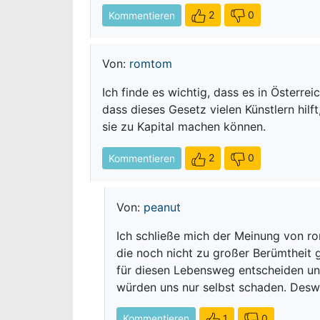
2
0
Kommentieren
Von:
romtom
Ich finde es wichtig, dass es in Österrei
dass dieses Gesetz vielen Künstlern hil
sie zu Kapital machen können.
2
0
Kommentieren
Von:
peanut
Ich schließe mich der Meinung von ro
die noch nicht zu großer Berümtheit
für diesen Lebensweg entscheiden un
würden uns nur selbst schaden. Deswe
1
0
Kommentieren