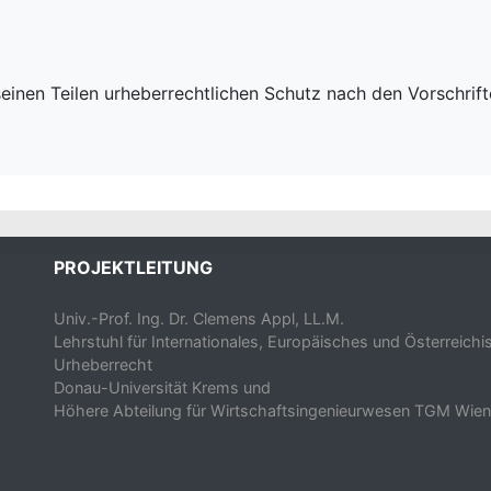
einen Teilen urheberrechtlichen Schutz nach den Vorschrif
PROJEKTLEITUNG
Univ.-Prof. Ing. Dr. Clemens Appl, LL.M.
Lehrstuhl für Internationales, Europäisches und Österreich
Urheberrecht
Donau-Universität Krems und
Höhere Abteilung für Wirtschaftsingenieurwesen TGM Wien